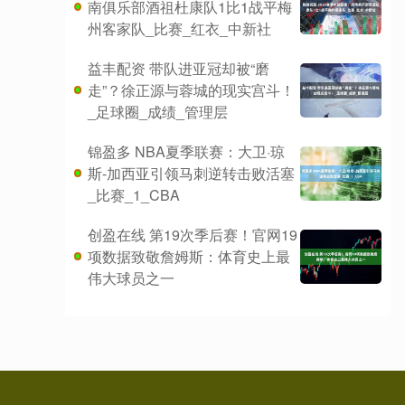
南俱乐部酒祖杜康队1比1战平梅
州客家队_比赛_红衣_中新社
益丰配资 带队进亚冠却被“磨
走”？徐正源与蓉城的现实宫斗！
_足球圈_成绩_管理层
锦盈多 NBA夏季联赛：大卫·琼
斯-加西亚引领马刺逆转击败活塞
_比赛_1_CBA
创盈在线 第19次季后赛！官网19
项数据致敬詹姆斯：体育史上最
伟大球员之一