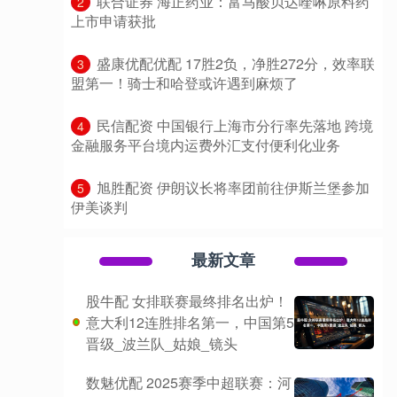
​联合证券 海正药业：富马酸贝达喹啉原料药
2
上市申请获批
​盛康优配优配 17胜2负，净胜272分，效率联
3
盟第一！骑士和哈登或许遇到麻烦了
​民信配资 中国银行上海市分行率先落地 跨境
4
金融服务平台境内运费外汇支付便利化业务
​旭胜配资 伊朗议长将率团前往伊斯兰堡参加
5
伊美谈判
最新文章
股牛配 女排联赛最终排名出炉！
意大利12连胜排名第一，中国第5
晋级_波兰队_姑娘_镜头
数魅优配 2025赛季中超联赛：河