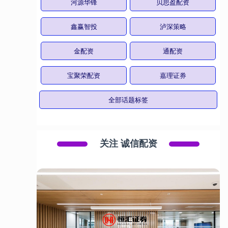
河源华锋
贝思盈配资
鑫赢智投
泸深策略
金配资
通配资
宝聚荣配资
嘉理证券
全部话题标签
关注 诚信配资