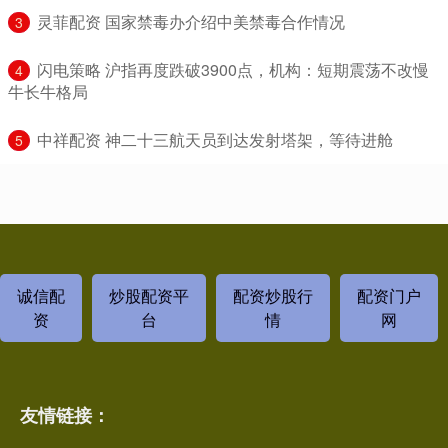
​灵菲配资 国家禁毒办介绍中美禁毒合作情况
3
​闪电策略 沪指再度跌破3900点，机构：短期震荡不改慢
4
牛长牛格局
​中祥配资 神二十三航天员到达发射塔架，等待进舱
5
诚信配
炒股配资平
配资炒股行
配资门户
资
台
情
网
友情链接：