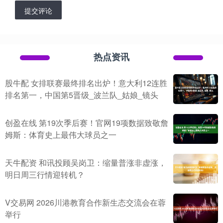
提交评论
热点资讯
股牛配 女排联赛最终排名出炉！意大利12连胜
排名第一，中国第5晋级_波兰队_姑娘_镜头
创盈在线 第19次季后赛！官网19项数据致敬詹
姆斯：体育史上最伟大球员之一
天牛配资 和讯投顾吴岗卫：缩量普涨非虚涨，
明日周三行情迎转机？
V交易网 2026川港教育合作新生态交流会在蓉
举行