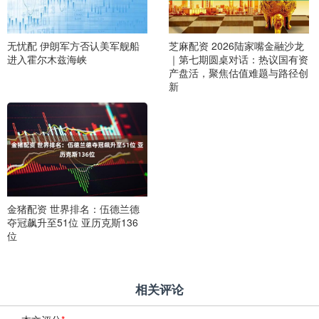
无忧配 伊朗军方否认美军舰船
芝麻配资 2026陆家嘴金融沙龙
进入霍尔木兹海峡
｜第七期圆桌对话：热议国有资
产盘活，聚焦估值难题与路径创
新
金猪配资 世界排名：伍德兰德
夺冠飙升至51位 亚历克斯136
位
相关评论