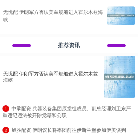
无忧配 伊朗军方否认美军舰船进入霍尔木兹海
峡
推荐资讯
无忧配 伊朗军方否认美军舰船进入霍尔木兹
海峡
​中承配资 兵器装备集团原党组成员、副总经理刘卫东严
1
重违纪违法被开除党籍和公职
​旭胜配资 伊朗议长将率团前往伊斯兰堡参加伊美谈判
2