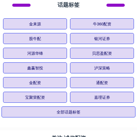
话题标签
金来源
牛360配资
股牛配
银河证券
河源华锋
贝思盈配资
鑫赢智投
泸深策略
金配资
通配资
宝聚荣配资
嘉理证券
全部话题标签