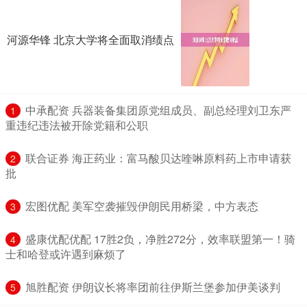
河源华锋 北京大学将全面取消绩点
​中承配资 兵器装备集团原党组成员、副总经理刘卫东严
1
重违纪违法被开除党籍和公职
​联合证券 海正药业：富马酸贝达喹啉原料药上市申请获
2
批
​宏图优配 美军空袭摧毁伊朗民用桥梁，中方表态
3
​盛康优配优配 17胜2负，净胜272分，效率联盟第一！骑
4
士和哈登或许遇到麻烦了
​旭胜配资 伊朗议长将率团前往伊斯兰堡参加伊美谈判
5