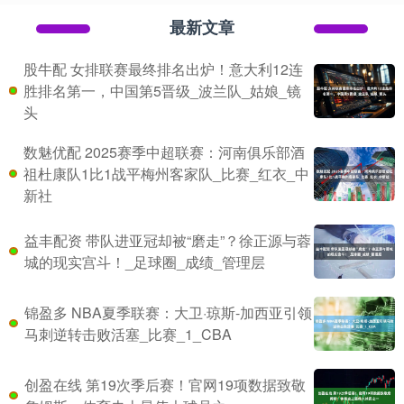
最新文章
股牛配 女排联赛最终排名出炉！意大利12连
胜排名第一，中国第5晋级_波兰队_姑娘_镜
头
数魅优配 2025赛季中超联赛：河南俱乐部酒
祖杜康队1比1战平梅州客家队_比赛_红衣_中
新社
益丰配资 带队进亚冠却被“磨走”？徐正源与蓉
城的现实宫斗！_足球圈_成绩_管理层
锦盈多 NBA夏季联赛：大卫·琼斯-加西亚引领
马刺逆转击败活塞_比赛_1_CBA
创盈在线 第19次季后赛！官网19项数据致敬