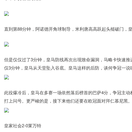
直到第88分钟，阿诺德开角球制导，米利唐高高跃起头槌破门，皇
但是仅仅过了3分钟，皇马防线再次出现致命漏洞，马略卡快速推进
仅3分钟，皇马从天堂坠入谷底。皇马这样的后防，谈何争冠一说
此役爆冷后，皇马在多赛一场依然落后榜首的巴萨4分，争冠主动
打上问号。更严峻的是，接下来他们还要在欧冠面对拜仁慕尼黑
皇家社会2-0莱万特