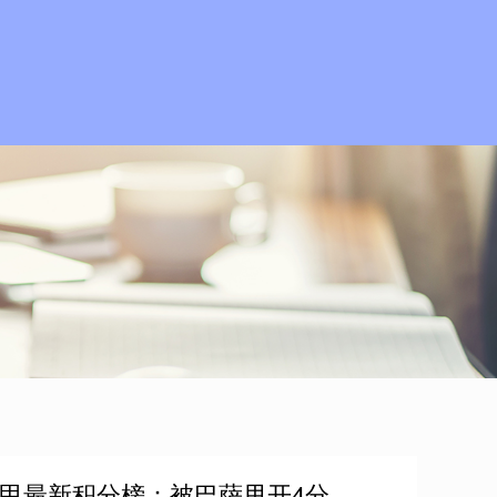
！西甲最新积分榜：被巴萨甩开4分