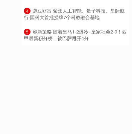
​豌豆财富 聚焦人工智能、量子科技、星际航
4
行 国科大首批授牌7个科教融合基地
​容新策略 随着皇马1-2爆冷+皇家社会2-0！西
5
甲最新积分榜：被巴萨甩开4分