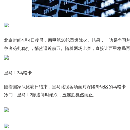
北京时间4月4日凌晨，西甲第30轮重燃战火。结果，一边是争
争者稳扎稳打，悄然逼近前五。随着两场比赛，直接让西甲格局
皇马1-2马略卡
随着国家队比赛日结束，皇马此役客场面对深陷降级区的马略卡
冷门，皇马1-2惨遭补时绝杀，五连胜戛然而止。