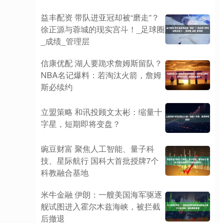
益丰配资 带队进亚冠却被“磨走”？
徐正源与蓉城的现实宫斗！_足球圈
_成绩_管理层
信康优配 湖人要跪求詹姆斯留队？
NBA名记爆料：若淘汰火箭，詹姆
斯必续约
立盟策略 和讯投顾文太彬：缩量十
字星，短期即将变盘？
豌豆财富 聚焦人工智能、量子科
技、星际航行 国科大首批授牌7个
科教融合基地
米牛金融 伊朗：一艘美国海军驱逐
舰试图进入霍尔木兹海峡，被拦截
后撤退