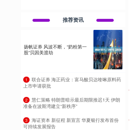
推荐资讯
扬帆证券 风波不断，“奶粉第一
股”贝因美渡劫
​联合证券 海正药业：富马酸贝达喹啉原料药
1
上市申请获批
​慧仁策略 特朗普暗示最后期限推迟1天 伊朗
2
准备在波斯湾建立“新秩序”
​海证资本 新征程 新宣言 华夏银行发布首份
3
可持续发展报告