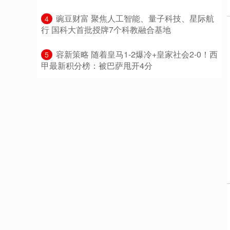
​豌豆财富 聚焦人工智能、量子科技、星际航
4
行 国科大首批授牌7个科教融合基地
​容新策略 随着皇马1-2爆冷+皇家社会2-0！西
5
甲最新积分榜：被巴萨甩开4分