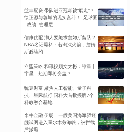
益丰配资 带队进亚冠却被“磨走”？
徐正源与蓉城的现实宫斗！_足球圈
_成绩_管理层
信康优配 湖人要跪求詹姆斯留队？
NBA名记爆料：若淘汰火箭，詹姆
斯必续约
立盟策略 和讯投顾文太彬：缩量十
字星，短期即将变盘？
豌豆财富 聚焦人工智能、量子科
技、星际航行 国科大首批授牌7个
科教融合基地
米牛金融 伊朗：一艘美国海军驱逐
舰试图进入霍尔木兹海峡，被拦截
后撤退