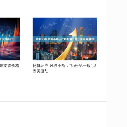
场螺旋管价格
扬帆证券 风波不断，“奶粉第一股”贝
因美渡劫