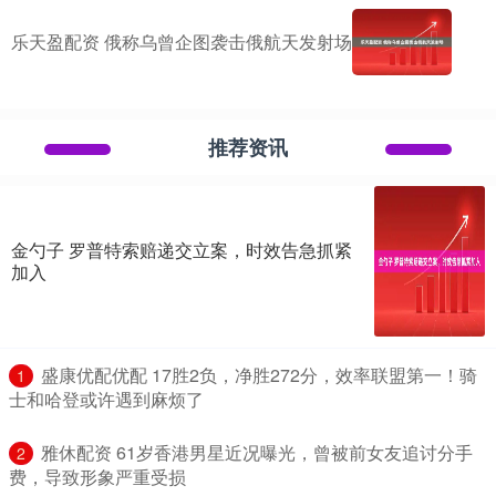
乐天盈配资 俄称乌曾企图袭击俄航天发射场
推荐资讯
金勺子 罗普特索赔递交立案，时效告急抓紧
加入
​盛康优配优配 17胜2负，净胜272分，效率联盟第一！骑
1
士和哈登或许遇到麻烦了
​雅休配资 61岁香港男星近况曝光，曾被前女友追讨分手
2
费，导致形象严重受损