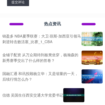
提交评论
热点资讯
锦盈多 NBA夏季联赛：大卫·琼斯-加西亚引领马
刺逆转击败活塞_比赛_1_CBA
金铺子配资 从万众期待到板凳坐穿，杨瀚森的
新秀赛季交出了什么样的答卷？
国融汇通 和讯投顾杨立华：又是缩量的一天，
后续行情怎么办？
信德 吴国生任西安交通大学党委书记