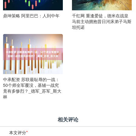
鼎坤策略 阿里巴巴：人到中年
千红网 重逢爱徒，德米在战皇
马前主动拥抱昔日河床弟子马斯
坦托诺
中承配资 苏联最耻辱的一战：
50个师全军覆没，基辅一战究
竟有多惨烈？_德军_苏军_斯大
林
相关评论
本文评分
*