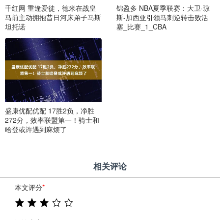
千红网 重逢爱徒，德米在战皇
锦盈多 NBA夏季联赛：大卫·琼
马前主动拥抱昔日河床弟子马斯
斯-加西亚引领马刺逆转击败活
坦托诺
塞_比赛_1_CBA
盛康优配优配 17胜2负，净胜
272分，效率联盟第一！骑士和
哈登或许遇到麻烦了
相关评论
本文评分
*