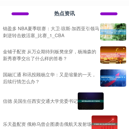
热点资讯
锦盈多 NBA夏季联赛：大卫·琼斯-加西亚引领马
刺逆转击败活塞_比赛_1_CBA
金铺子配资 从万众期待到板凳坐穿，杨瀚森的
新秀赛季交出了什么样的答卷？
国融汇通 和讯投顾杨立华：又是缩量的一天，
后续行情怎么办？
信德 吴国生任西安交通大学党委书记
乐天盈配资 俄称乌曾企图袭击俄航天发射场