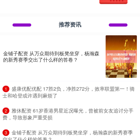
推荐资讯
金铺子配资 从万众期待到板凳坐穿，杨瀚森
的新秀赛季交出了什么样的答卷？
​盛康优配优配 17胜2负，净胜272分，效率联盟第一！骑
1
士和哈登或许遇到麻烦了
​雅休配资 61岁香港男星近况曝光，曾被前女友追讨分手
2
费，导致形象严重受损
​金铺子配资 从万众期待到板凳坐穿，杨瀚森的新秀赛季
3
交出了什么样的答卷？